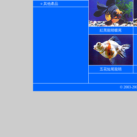
○ 其他產品
紅黑龍睛蝶尾
五花短尾龍睛
© 2003