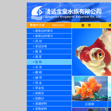
○ 最新品种展示
○ 最新品种展示
○ 高 頭
○ 皇冠珍珠
○ 蝶 尾
○ 壽 星
○ 龍 睛
○ 水 泡
○ 蘭 疇
○ 繡 球
○ 琉 金
○ 草金魚
○ 裝飾石
○ 裝飾沙
○ 過濾材料
紅龍睛
○ 景觀材料